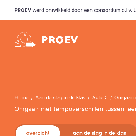
PROEV
werd ontwikkeld door een consortium o.l.v.
Home
/
Aan de slag in de klas
/
Actie 5
/
Omgaan me
Omgaan met tempoverschillen tussen leer
overzicht
aan de slag in de klas