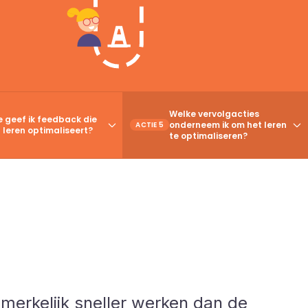
Welke vervolgacties
 geef ik feedback die
onderneem ik om het leren
ACTIE 5
 leren optimaliseert?
te optimaliseren?
opmerkelijk sneller werken dan de