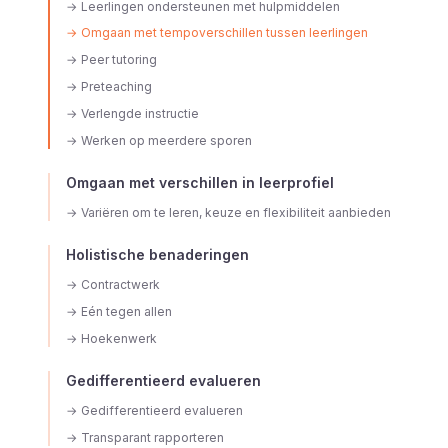
→
Leerlingen ondersteunen met hulpmiddelen
→
Omgaan met tempoverschillen tussen leerlingen
→
Peer tutoring
→
Preteaching
→
Verlengde instructie
→
Werken op meerdere sporen
Omgaan met verschillen in leerprofiel
→
Variëren om te leren, keuze en flexibiliteit aanbieden
Holistische benaderingen
→
Contractwerk
→
Eén tegen allen
→
Hoekenwerk
Gedifferentieerd evalueren
→
Gedifferentieerd evalueren
→
Transparant rapporteren