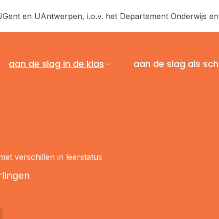
 UGent en UAntwerpen, i.o.v. het Departement Onderwijs e
aan de slag in de klas
aan de slag als sch
t verschillen in leerstatus
lingen