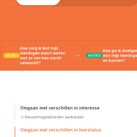
Hoe zorg ik dat mijn
Hoe ga ik doelge
leerlingen exact weten
wat mijn leerlin
ACTIE 1
ACTIE 2
wat er van hen wordt
en kunnen?
verwacht?
Omgaan met verschillen in interesse
→
Keuzemogelijkheden aanbieden
Omgaan met verschillen in leerstatus