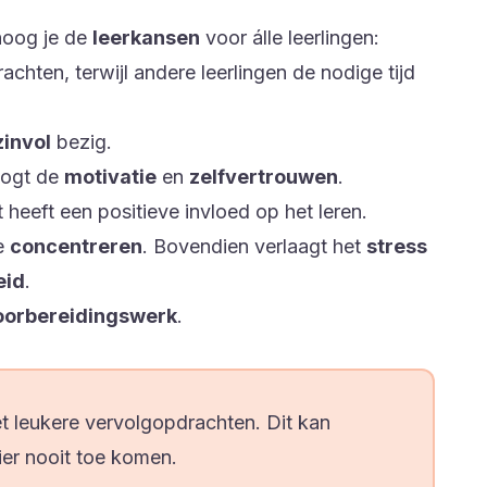
hoog je de
leerkansen
voor álle leerlingen:
chten, terwijl andere leerlingen de nodige tijd
zinvol
bezig.
oogt de
motivatie
en
zelfvertrouwen
.
t heeft een positieve invloed op het leren.
te
concentreren
. Bovendien verlaagt het
stress
eid
.
oorbereidingswerk
.
t leukere vervolgopdrachten. Dit kan
hier nooit toe komen.