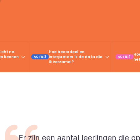
richt na
Hoe beoordeel en
Hoe
gen kennen
interpreteer ik de data die
ACTIE 3
ACTIE 4
het
ik verzamel?
Er zijn een aantal leerlingen die 