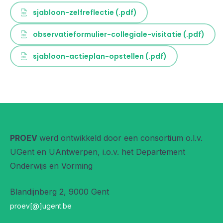
sjabloon-zelfreflectie (.pdf)
observatieformulier-collegiale-visitatie (.pdf)
sjabloon-actieplan-opstellen (.pdf)
PROEV
werd ontwikkeld door een consortium o.l.v.
UGent en UAntwerpen, i.o.v. het Departement
Onderwijs en Vorming
Blandijnberg 2, 9000 Gent
proev[@]ugent.be