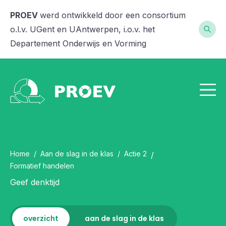
PROEV
werd ontwikkeld door een consortium
o.l.v. UGent en UAntwerpen, i.o.v. het
Departement Onderwijs en Vorming
Home
/
Aan de slag in de klas
/
Actie 2
/
Formatief handelen
Geef denktijd
overzicht
aan de slag in de klas