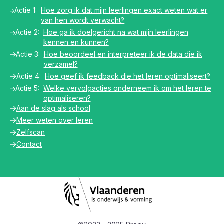
Acties
Actie 1:
Hoe zorg ik dat mijn leerlingen exact weten wat er
van hen wordt verwacht?
Actie 2:
Hoe ga ik doelgericht na wat mijn leerlingen
kennen en kunnen?
Actie 3:
Hoe beoordeel en interpreteer ik de data die ik
verzamel?
Actie 4:
Hoe geef ik feedback die het leren optimaliseert?
Actie 5:
Welke vervolgacties onderneem ik om het leren te
optimaliseren?
main
Aan de slag als school
Meer weten over leren
Zelfscan
Contact